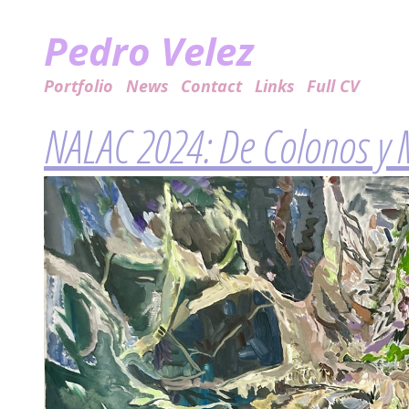
Pedro Velez
Portfolio
News
Contact
Links
Full CV
NALAC 2024: De Colonos y